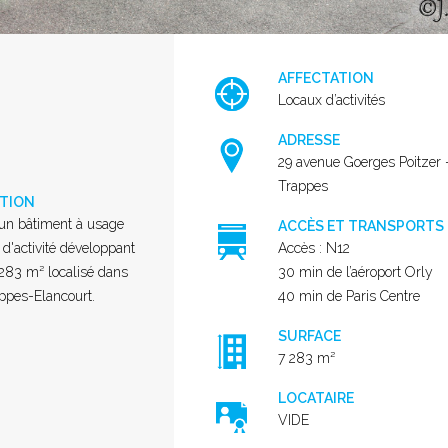
AFFECTATION
Locaux d’activités
ADRESSE
29 avenue Goerges Poitzer 
Trappes
PTION
d'un bâtiment à usage
ACCÈS ET TRANSPORTS
 d'activité développant
Accès : N12
.283 m² localisé dans
30 min de l’aéroport Orly
ppes-Elancourt.
40 min de Paris Centre
SURFACE
7 283 m²
LOCATAIRE
VIDE