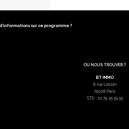
 d’informations sur ce programme ?
OÙ NOUS TROUVER ?
BT IMMO
8 rue Lincoln
75008 Paris
STD : 01 79 35 55 55